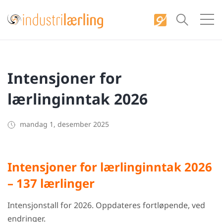
S
k
i
p
t
Intensjoner for
o
c
lærlinginntak 2026
o
n
mandag 1, desember 2025
t
e
n
Intensjoner for lærlinginntak 2026
t
– 137 lærlinger
Intensjonstall for 2026. Oppdateres fortløpende, ved
endringer.