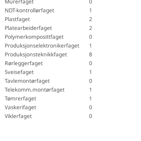
Murerfaget
0
NDT-kontrollørfaget
1
Plastfaget
2
Platearbeiderfaget
2
Polymerkomposittfaget
0
Produksjonselektronikerfaget
1
Produksjonsteknikkfaget
8
Rørleggerfaget
0
Sveisefaget
1
Tavlemontørfaget
0
Telekomm.montørfaget
1
Tømrerfaget
1
Vaskerifaget
0
Viklerfaget
0