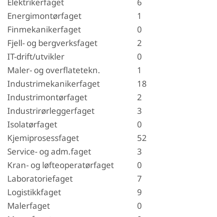
Elektrikerfaget
6
Energimontørfaget
1
Finmekanikerfaget
0
Fjell- og bergverksfaget
2
IT-drift/utvikler
0
Maler- og overflatetekn.
1
Industrimekanikerfaget
18
Industrimontørfaget
2
Industrirørleggerfaget
3
Isolatørfaget
0
Kjemiprosessfaget
52
Service- og adm.faget
3
Kran- og løfteoperatørfaget
0
Laboratoriefaget
7
Logistikkfaget
9
Malerfaget
0