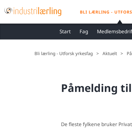
S
k
BLI LÆRLING - UTFOR
i
p
Start
Fag
Medlemsbedrif
t
o
c
Bli lærling - Utforsk yrkesfag
>
Aktuelt
>
På
o
n
t
Påmelding ti
e
n
t
De fleste fylkene bruker Priva