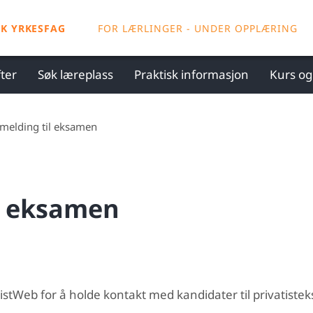
SK YRKESFAG
FOR LÆRLINGER - UNDER OPPLÆRING
ter
Søk læreplass
Praktisk informasjon
Kurs o
melding til eksamen
l eksamen
tistWeb for å holde kontakt med kandidater til privatist