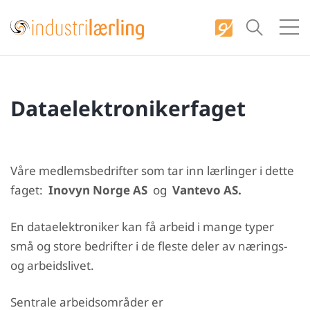
S
k
i
p
t
Dataelektronikerfaget
o
c
o
n
Våre medlemsbedrifter som tar inn lærlinger i dette
t
faget:
Inovyn Norge AS
og
Vantevo AS.
e
n
En dataelektroniker kan få arbeid i mange typer
t
små og store bedrifter i de fleste deler av nærings-
og arbeidslivet.
Sentrale arbeidsområder er