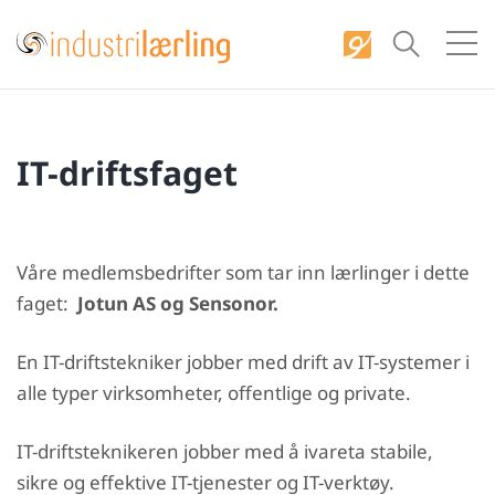
S
k
i
p
t
IT-driftsfaget
o
c
o
n
Våre medlemsbedrifter som tar inn lærlinger i dette
t
faget:
Jotun AS og Sensonor.
e
n
En IT-driftstekniker jobber med drift av IT-systemer i
t
alle typer virksomheter, offentlige og private.
IT-driftsteknikeren jobber med å ivareta stabile,
sikre og effektive IT-tjenester og IT-verktøy.