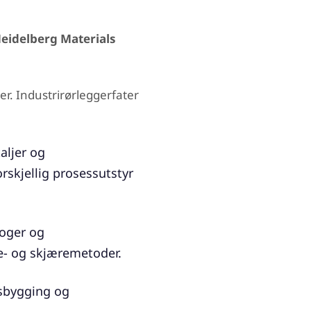
Heidelberg Materials
er. Industrirørleggerfater
aljer og
skjellig prosessutstyr
loger og
se- og skjæremetoder.
psbygging og