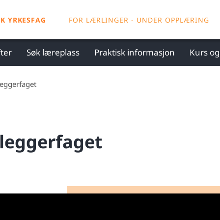
SK YRKESFAG
FOR LÆRLINGER - UNDER OPPLÆRING
ter
Søk læreplass
Praktisk informasjon
Kurs o
leggerfaget
rleggerfaget