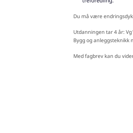
treforedling.
Du må være endringsdykti
Utdanningen tar 4 år: Vg1
Bygg og anleggsteknikk m
Med fagbrev kan du videre