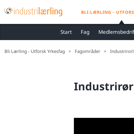
S
k
BLI LÆRLING - UTFOR
i
p
Start
Fag
Medlemsbedrif
t
o
Bli Lærling - Utforsk Yrkesfag
>
Fagområder
>
Industriror
c
o
n
t
Industrirø
e
n
t