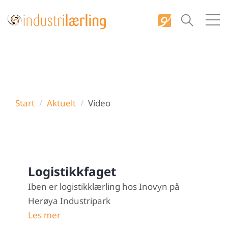
S
k
i
p
t
o
c
Start
Aktuelt
Video
o
n
t
e
n
Logistikkfaget
t
Iben er logistikklærling hos Inovyn på
Herøya Industripark
Les mer