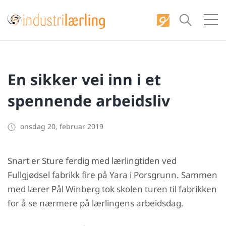
S
k
i
p
t
En sikker vei inn i et
o
c
spennende arbeidsliv
o
n
onsdag 20, februar 2019
t
e
Snart er Sture ferdig med lærlingtiden ved
n
Fullgjødsel fabrikk fire på Yara i Porsgrunn. Sammen
t
med lærer Pål Winberg tok skolen turen til fabrikken
for å se nærmere på lærlingens arbeidsdag.