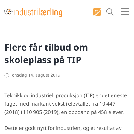
S
k
i
p
t
Flere får tilbud om
o
c
skoleplass på TIP
o
n
onsdag 14, august 2019
t
e
Teknikk og industriell produksjon (TIP) er det eneste
n
faget med markant vekst i elevtallet fra 10 447
t
(2018) til 10 905 (2019), en oppgang på 458 elever.
Dette er godt nytt for industrien, og et resultat av