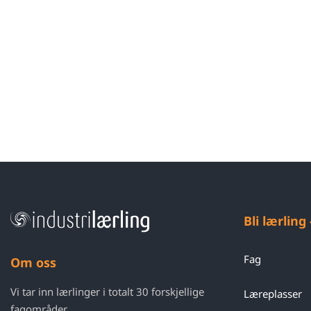
Bli lærling
Fag
Om oss
Vi tar inn lærlinger i totalt 30 forskjellige
Læreplasser
fagområder.