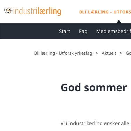
S
k
BLI LÆRLING - UTFOR
i
p
Start
Fag
Medlemsbedrif
t
o
c
Bli lærling - Utforsk yrkesfag
>
Aktuelt
>
G
o
n
t
God sommer
e
n
t
Vi i Industrilærling ønsker a