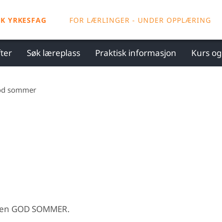
SK YRKESFAG
FOR LÆRLINGER - UNDER OPPLÆRING
ter
Søk læreplass
Praktisk informasjon
Kurs o
od sommer
lle en GOD SOMMER.