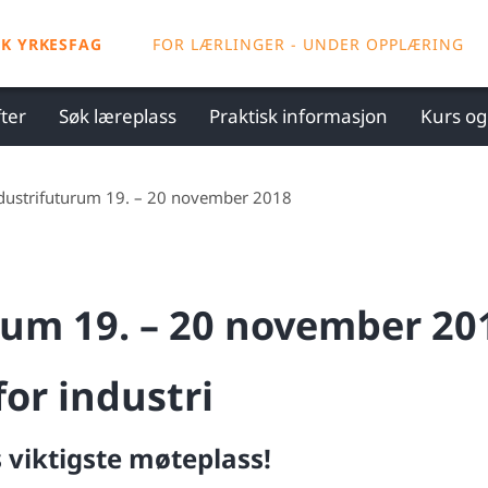
SK YRKESFAG
FOR LÆRLINGER - UNDER OPPLÆRING
ter
Søk læreplass
Praktisk informasjon
Kurs o
dustrifuturum 19. – 20 november 2018
rum 19. – 20 november 20
for industri
 viktigste møteplass!