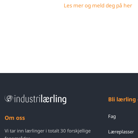
Les mer og meld deg på her
Bli lærling
Fag
Om oss
Vi tar inn lærlinger i totalt 30 forskjellige
Læreplasser