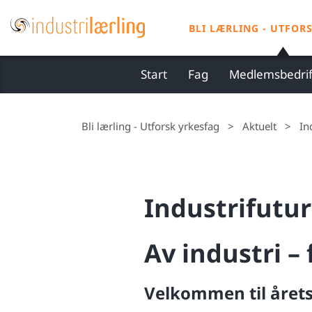
S
k
BLI LÆRLING - UTFOR
i
p
Start
Fag
Medlemsbedrif
t
o
c
Bli lærling - Utforsk yrkesfag
>
Aktuelt
>
In
o
n
t
Industrifutu
e
n
t
Av industri – 
Velkommen til årets