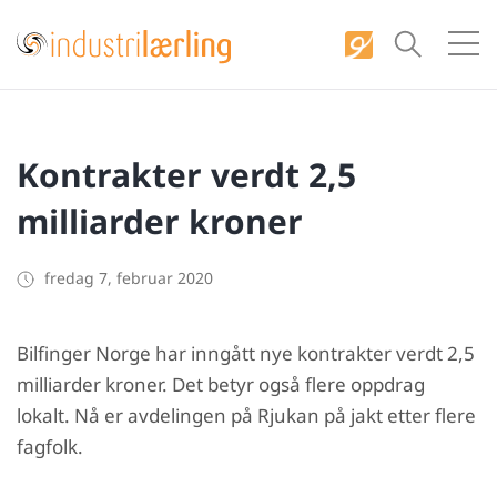
S
k
i
p
t
Kontrakter verdt 2,5
o
c
milliarder kroner
o
n
fredag 7, februar 2020
t
e
Bilfinger Norge har inngått nye kontrakter verdt 2,5
n
milliarder kroner. Det betyr også flere oppdrag
t
lokalt. Nå er avdelingen på Rjukan på jakt etter flere
fagfolk.