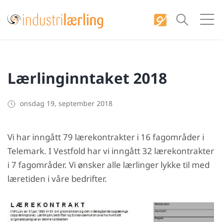
S
k
i
p
t
Lærlinginntaket 2018
o
c
o
onsdag 19, september 2018
n
t
Vi har inngått 79 lærekontrakter i 16 fagområder i
e
Telemark. I Vestfold har vi inngått 32 lærekontrakter
n
i 7 fagområder. Vi ønsker alle lærlinger lykke til med
t
læretiden i våre bedrifter.