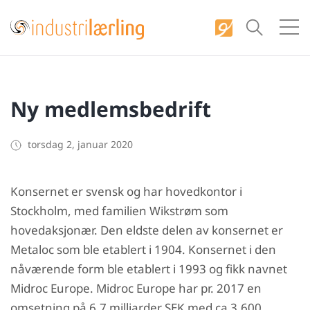
S
k
i
p
t
Ny medlemsbedrift
o
c
o
torsdag 2, januar 2020
n
t
Konsernet er svensk og har hovedkontor i
e
Stockholm, med familien Wikstrøm som
n
hovedaksjonær. Den eldste delen av konsernet er
t
Metaloc som ble etablert i 1904. Konsernet i den
nåværende form ble etablert i 1993 og fikk navnet
Midroc Europe. Midroc Europe har pr. 2017 en
omsetning på 6,7 milliarder SEK med ca 3.600