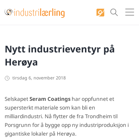
S
k
i
p
t
Nytt industrieventyr på
o
c
Herøya
o
n
tirsdag 6, november 2018
t
e
Selskapet
Seram Coatings
har oppfunnet et
n
supersterkt materiale som kan bli en
t
milliardindustri. Nå flytter de fra Trondheim til
Porsgrunn for å bygge opp ny industriproduksjon i
gigantiske lokaler på Herøya.