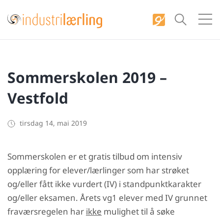
S
k
i
p
t
Sommerskolen 2019 –
o
c
Vestfold
o
n
tirsdag 14, mai 2019
t
e
Sommerskolen er et gratis tilbud om intensiv
n
opplæring for elever/lærlinger som har strøket
t
og/eller fått ikke vurdert (IV) i standpunktkarakter
og/eller eksamen. Årets vg1 elever med IV grunnet
fraværsregelen har
ikke
mulighet til å søke