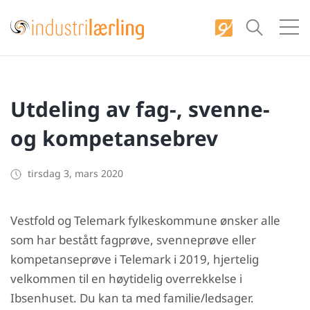
S
k
i
p
t
Utdeling av fag-, svenne-
o
c
og kompetansebrev
o
n
tirsdag 3, mars 2020
t
e
Vestfold og Telemark fylkeskommune ønsker alle
n
som har bestått fagprøve, svenneprøve eller
t
kompetanseprøve i Telemark i 2019, hjertelig
velkommen til en høytidelig overrekkelse i
Ibsenhuset. Du kan ta med familie/ledsager.