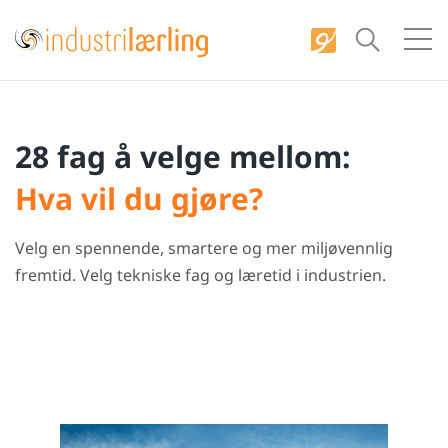
S
k
i
p
t
28 fag å velge mellom:
o
c
Hva vil du gjøre?
o
n
Velg en spennende, smartere og mer miljøvennlig
t
fremtid. Velg tekniske fag og læretid i industrien.
e
n
t